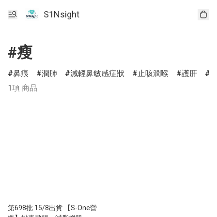
S1Nsight
#瘦
鼻痕
潤肺
減輕鼻敏感症狀
止咳潤喉
護肝
1項 商品
第698批 15/8出貨 【S-One營