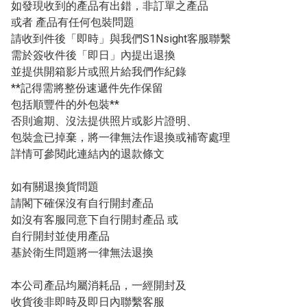
如發現收到的產品有出錯，非訂單之產品

或者 產品有任何包裝問題

請收到件後「即時」與我們S1Nsight客服聯繫

需於簽收件後「即日」內提出退換

並提供開箱影片或照片給我們作紀錄

**記得需將整份速遞件先作保留

包括順豐件的外包裝**

否則逾期、沒法提供照片或影片證明、

包裝盒已掉棄，將一律無法作退換或補寄處理

詳情可參閱此連結內的退款條文

如有關退換貨問題

請閣下確保沒有自行開封產品

如沒有客服同意下自行開封產品 或

自行開封並使用產品

基於衛生問題將一律無法退換 

本公司產品均屬消耗品，一經開封及

收貨後非即時及即日內聯繫客服
