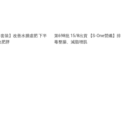
套裝】改善水腫虛肥 下半
第698批 15/8出貨 【S-One營纖】排
央肥胖
毒整腸、減脂增肌