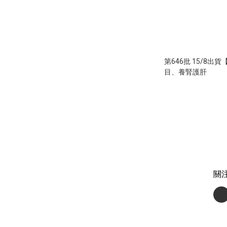
第646批 15/8出
目、養腎護肝
關