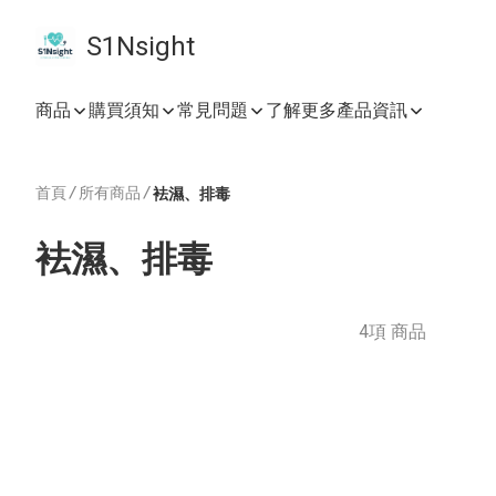
S1Nsight
商品
購買須知
常見問題
了解更多產品資訊
首頁
/
所有商品
/
袪濕、排毒
袪濕、排毒
4項 商品