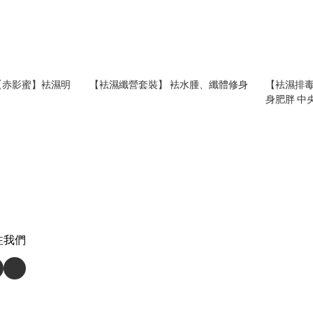
貨【赤影蜜】袪濕明
【袪濕纖營套裝】 袪水腫、纖體修身
【袪濕排毒
身肥胖 中
注我們