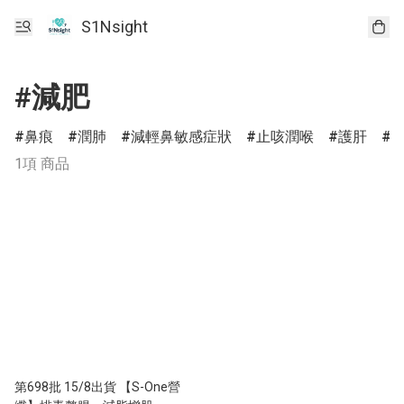
S1Nsight
#減肥
鼻痕
潤肺
減輕鼻敏感症狀
止咳潤喉
護肝
1項 商品
第698批 15/8出貨 【S-One營