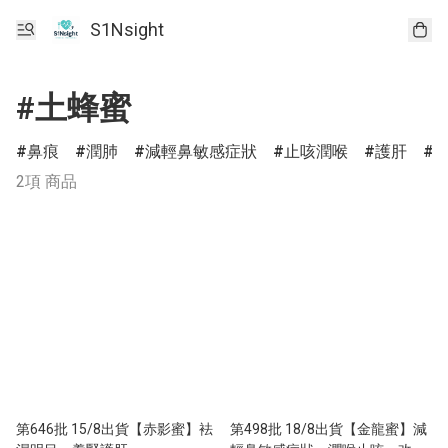
S1Nsight
#土蜂蜜
鼻痕
潤肺
減輕鼻敏感症狀
止咳潤喉
護肝
2項 商品
第646批 15/8出貨【赤影蜜】袪
第498批 18/8出貨【金龍蜜】減