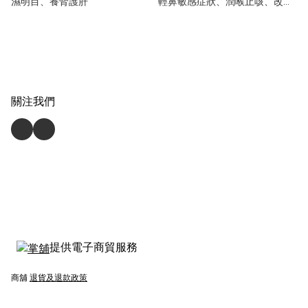
濕明目、養腎護肝
輕鼻敏感症狀、潤喉止咳、改善
鼻痕 500g
關注我們
提供電子商貿服務
商舖
退貨及退款政策