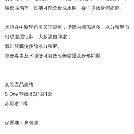
腹部脹滿等，長期可能會形成水腫，從而導致身體虛胖。

水腫在中醫學角度又謂濕重，指體內邪濕過多，水分積聚而
出現虛肥征狀，大多源自脾虛，

氣結於臟使多餘水分積聚。

排走毒素及水腫便可有效改善體重及身形問題。

套裝產品規格：

S-One 營纖 60粒裝1盒

赤影蜜 1樽

保質期：見包裝
