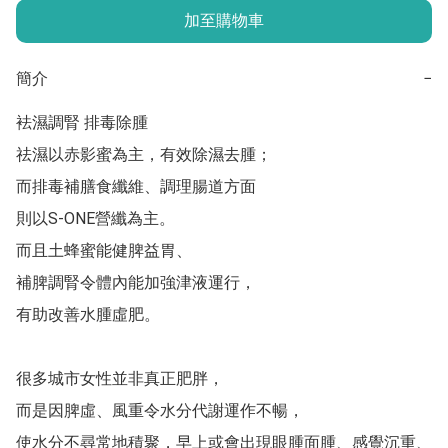
加至購物車
簡介
−
袪濕調腎 排毒除腫

祛濕以赤影蜜為主，有效除濕去腫；

而排毒補膳食纖維、調理腸道方面

則以S-ONE營纖為主。

而且土蜂蜜能健脾益胃、

補脾調腎令體內能加強津液運行，

有助改善水腫虛肥。

很多城市女性並非真正肥胖，

而是因脾虛、風重令水分代謝運作不暢，

使水分不尋常地積聚，早上或會出現眼腫面腫、感覺沉重、