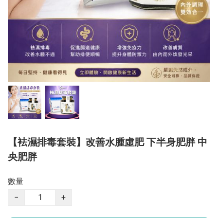
【袪濕排毒套裝】改善水腫虛肥 下半身肥胖 中
央肥胖
數量
−
+