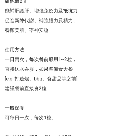
維他命B 群：

能補肝護肝、增強免疫力及抵抗力

促進新陳代謝、補強體力及精力、

養顏美肌、寧神安睡

使用方法

一日兩次，每次餐前服用1~2粒，

直接送水吞服，如果準備食大餐

[e.g. 打邊爐、bbq、食甜品等之前]

建議餐前直接食2粒

一般保養

可每日一次，每次1粒。
