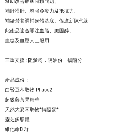
幫助改善脂肪囤積問題、

補肝護肝、增強免疫力及抵抗力、

補給營養調補身體基底、促進新陳代謝

此產品適合關注血脂、膽固醇、

血糖及血壓人士服用

三重支援 : 阻澱粉，隔油份，擋醣分

產品成份：

白腎豆萃取物 Phase2

超級藤黃果精華

天然大麥萃取物*轉醣麥* 

靈芝多醣體 

維他命B 群
