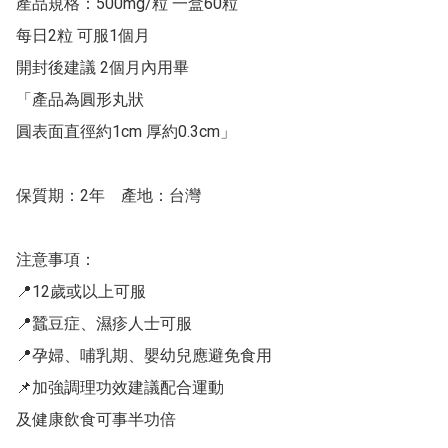
產品規格：500mg/粒 一盒60粒 

每日2粒 可服1個月

開封後建議 2個月內用畢

「產品為圓形丸狀 

圓表面直徑約1cm 厚約0.3cm」

保質期：2年    產地：台灣

注意事項：

📍12歲或以上可服

📍蠶豆症、濕疹人士可服

📍孕婦、哺乳期、嬰幼兒應避免食用

📌加強調理功效建議配合運動

及健康飲食可事半功倍
