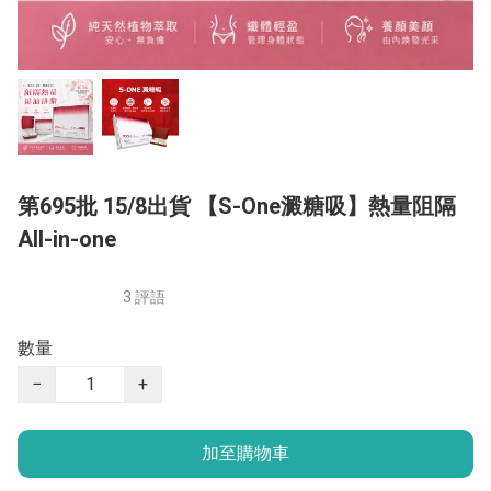
第695批 15/8出貨 【S-One澱糖吸】熱量阻隔
All-in-one
3 評語
數量
−
+
加至購物車