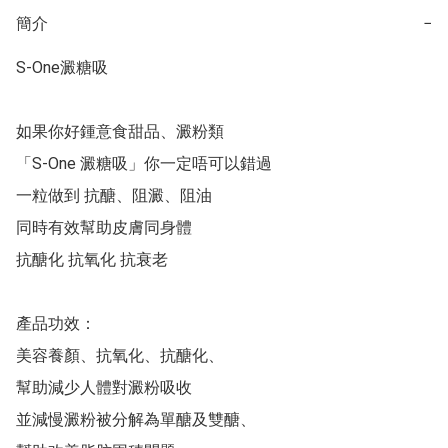
簡介
−
S-One澱糖吸

如果你好鍾意食甜品、澱粉類

「S-One 澱糖吸」你一定唔可以錯過

一粒做到 抗醣、阻澱、阻油

同時有效幫助皮膚同身體

抗醣化 抗氧化 抗衰老

產品功效：

美容養顏、抗氧化、抗醣化、

幫助減少人體對澱粉吸收

並減慢澱粉被分解為單醣及雙醣、
