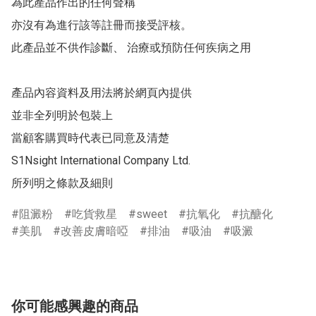
為此產品作出的任何聲稱 

亦沒有為進行該等註冊而接受評核。 

此產品並不供作診斷、 治療或預防任何疾病之用  

產品內容資料及用法將於網頁內提供 

並非全列明於包裝上 

當顧客購買時代表已同意及清楚 

S1Nsight International Company Ltd.

所列明之條款及細則
阻澱粉
吃貨救星
sweet
抗氧化
抗醣化
美肌
改善皮膚暗啞
排油
吸油
吸澱
你可能感興趣的商品