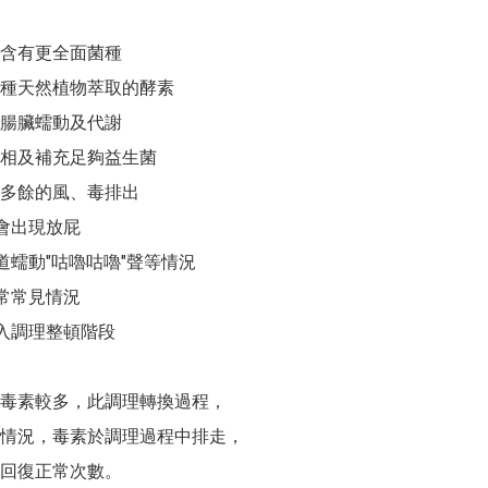
纖 含有更全面菌種

種天然植物萃取的酵素 

腸臟蠕動及代謝

相及補充足夠益生菌

多餘的風、毒排出

會出現放屁

道蠕動"咕嚕咕嚕"聲等情況

常常見情況

入調理整頓階段

毒素較多，此調理轉換過程，

情況，毒素於調理過程中排走，

回復正常次數。
