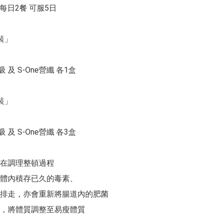
 每日2餐 可服5日

」

吸 及 S-One營纖 各1盒

」

吸 及 S-One營纖 各3盒

在調理整頓過程

體內積存已久的毒素、

排走，亦會重新將腸道內的肥菌

，將體質調整至易瘦體質
