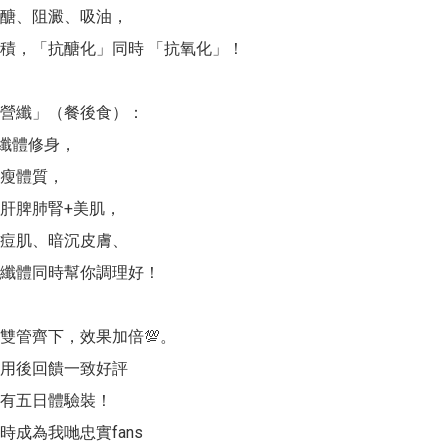
醣、阻澱、吸油，

積，「抗醣化」同時 「抗氧化」！

ne 營纖」（餐後食）：

纖體修身，

瘦體質，

肝脾肺腎+美肌，

痘肌、暗沉皮膚、

纖體同時幫你調理好！

雙管齊下，效果加倍💯。

戶用後回饋一致好評

家有五日體驗裝！

成為我哋忠實fans
