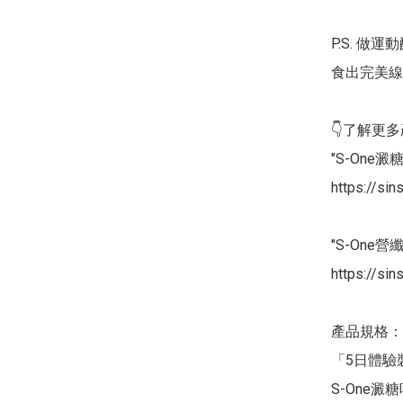
P.S. 做
食出完美線
👇了解更多
"S-One澱
https://si
"S-One營
https://sin
產品規格：

「5日體驗裝
S-One澱糖吸