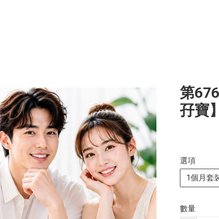
第67
孖寶
選項
1個月套
數量