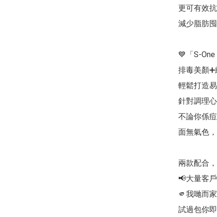
更可有效抗
減少脂肪囤
💙「S-O
排毒美顏➕
輕鬆打造易
針對調理心
不論你係痘
面無氣色，
兩款配合，
📢大量客
🫵我哋而
試過包你即時