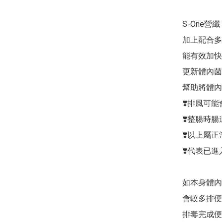
S-One營
加上配合多
能有效加快
更新體內菌
幫助將體內
❣️排風可能
❣️整腸時腸
❣️以上屬正
❣️代表已進
如本身體內
會較多排便
排毒完成便