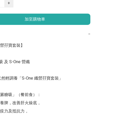
+
加至購物車
−
 纖營孖寶套裝】

 及 S-One 營纖

t 天然輕調養「S-One 纖營孖寶套裝」

ne 澱糖吸」（餐前食）：

肝養脾，改善肝火燥底，

疫力及抵抗力，
