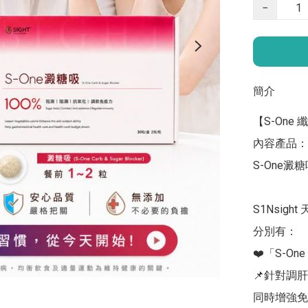
−
簡介
【S-One
內容產品：

S-One澱糖吸
S1Nsigh
分別有：

❤️「S-O
📌針對調
同時增強免