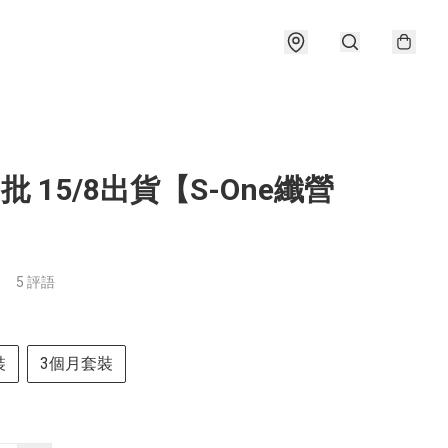
6批 15/8出貨【S-One纖營
】
5 評語
裝
3個月套裝