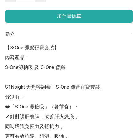
加至購物車
簡介
−
【S-One 纖營孖寶套裝】

內容產品：

S-One澱糖吸 及 S-One 營纖

S1Nsight 天然輕調養「S-One 纖營孖寶套裝」

分別有：

❤️「S-One 澱糖吸」（餐前食）：

📌針對調肝養脾，改善肝火燥底，

同時增強免疫力及抵抗力，

更可有效抗醣、阻澱、吸油，
