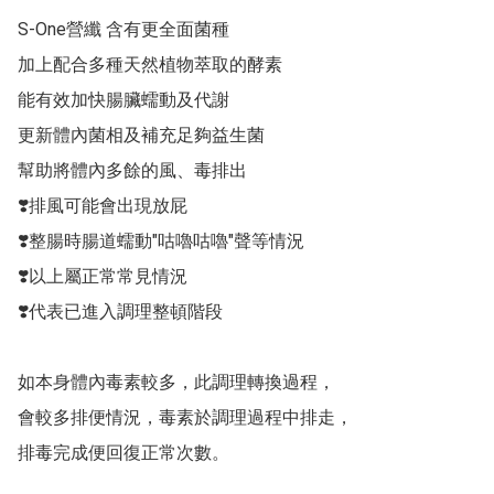
S-One營纖 含有更全面菌種

加上配合多種天然植物萃取的酵素 

能有效加快腸臟蠕動及代謝

更新體內菌相及補充足夠益生菌

幫助將體內多餘的風、毒排出

❣️排風可能會出現放屁

❣️整腸時腸道蠕動"咕嚕咕嚕"聲等情況

❣️以上屬正常常見情況

❣️代表已進入調理整頓階段

如本身體內毒素較多，此調理轉換過程，

會較多排便情況，毒素於調理過程中排走，

排毒完成便回復正常次數。
