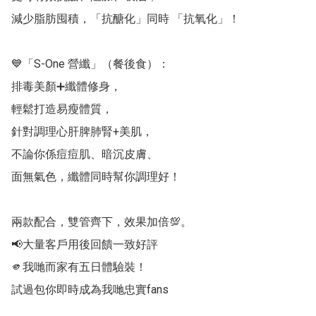
減少脂肪囤積，「抗醣化」同時 「抗氧化」！

💙「S-One 營纖」（餐後食）：

排毒美顏➕纖體修身，

輕鬆打造易瘦體質，

針對調理心肝脾肺腎+美肌，

不論你係痘痘肌、暗沉皮膚、

面無氣色，纖體同時幫你調理好！

兩款配合，雙管齊下，效果加倍💯。

📢大量客戶用後回饋一致好評

🫵我哋而家有五日體驗裝！

試過包你即時成為我哋忠實fans
