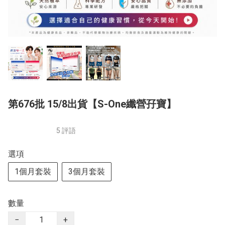
第676批 15/8出貨【S-One纖營孖寶】
5 評語
選項
1個月套裝
3個月套裝
數量
−
+