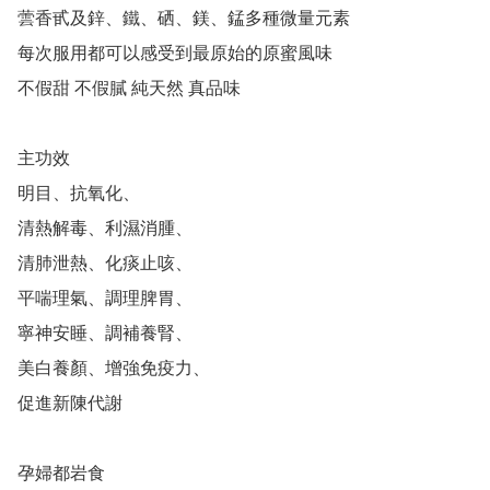
蕓香甙及鋅、鐵、硒、鎂、錳多種微量元素

每次服用都可以感受到最原始的原蜜風味

不假甜 不假膩 純天然 真品味

主功效

明目、抗氧化、

清熱解毒、利濕消腫、

清肺泄熱、化痰止咳、

平喘理氣、調理脾胃、

寧神安睡、調補養腎、

美白養顏、增強免疫力、

促進新陳代謝

孕婦都岩食
