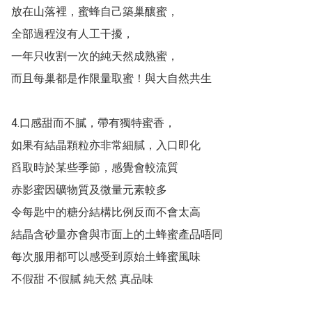
放在山落裡，蜜蜂自己築巢釀蜜，

全部過程沒有人工干擾，

一年只收割一次的純天然成熟蜜，

而且每巢都是作限量取蜜！與大自然共生

4.口感甜而不膩，帶有獨特蜜香，

如果有結晶顆粒亦非常細膩，入口即化

舀取時於某些季節，感覺會較流質 

赤影蜜因礦物質及微量元素較多

令每匙中的糖分結構比例反而不會太高

結晶含砂量亦會與市面上的土蜂蜜產品唔同

每次服用都可以感受到原始土蜂蜜風味

不假甜 不假膩 純天然 真品味
