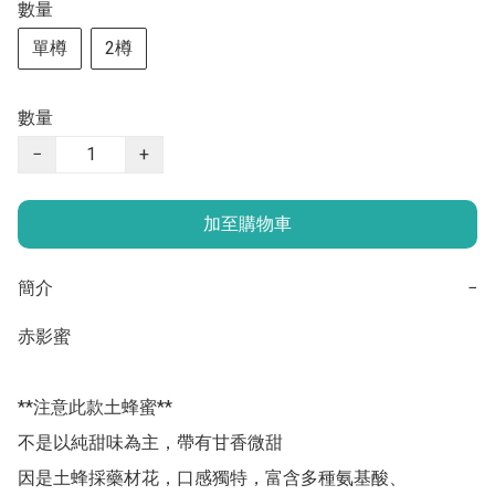
數量
單樽
2樽
數量
−
+
加至購物車
簡介
−
赤影蜜

**注意此款土蜂蜜**

不是以純甜味為主，帶有甘香微甜

因是土蜂採藥材花，口感獨特，富含多種氨基酸、
