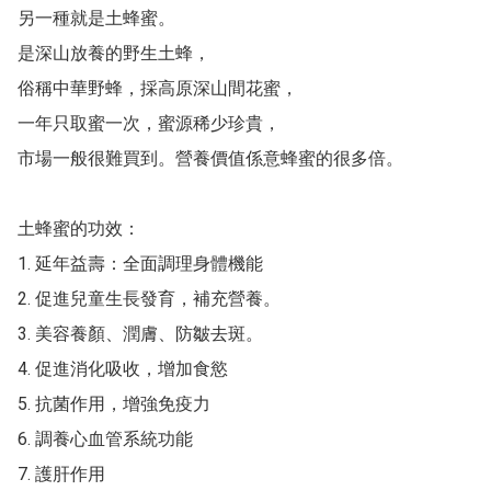
另一種就是土蜂蜜。

是深山放養的野生土蜂，

俗稱中華野蜂，採高原深山間花蜜，

一年只取蜜一次，蜜源稀少珍貴，

市場一般很難買到。營養價值係意蜂蜜的很多倍。

土蜂蜜的功效：

1. 延年益壽：全面調理身體機能

2. 促進兒童生長發育，補充營養。

3. 美容養顏、潤膚、防皺去斑。

4. 促進消化吸收，增加食慾

5. 抗菌作用，增強免疫力

6. 調養心血管系統功能

7. 護肝作用
