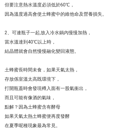
但要注意熱水溫度必須低於60℃，

因為溫度過高會使土蜂蜜中的維他命及營養損失。

2、可連瓶子一起,放入冷水鍋內慢慢加熱，

當水溫達到40℃以上時，

結晶體就會自然慢慢融化變回液態。

土蜂蜜長時間未食，如果天氣太熱，

存放係室溫太高既環境下，

打開瓶蓋時會發現樽入面有一股氣衝出，

而且可能有像酒的氣味，

點解？因為土蜂蜜含有酵母

如果天氣太熱土蜂蜜便再度發酵

在夏季呢種現象最為常見。
