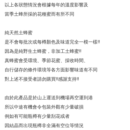
以上各狀態情況會根據每年的溫度影響及

當季土蜂所採的花種蜜而有所不同

純天然土蜂蜜

是不會每批次或每樽顏色及味道完全一模一樣‼️

因為是純野生土蜂蜜，非加工土蜂蜜‼️

真蜂蜜會受環境、季節花蜜、採收時間、

自行儲存的條件環境等各方面影響味道有不同

對上述不接受者請勿購買‼️感謝支持‼️

由於此產品是於山上運送到機場再空運到港

所以中途有機會令包裝外觀有少量破損

例如有可能瓶樽有少量刮花或者

因結晶而出現瓶樽非全滿有空位等情況
