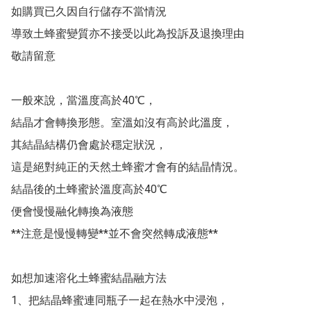
如購買已久因自行儲存不當情況

導致土蜂蜜變質亦不接受以此為投訴及退換理由 

敬請留意

一般來說，當溫度高於40℃，

結晶才會轉換形態。室溫如沒有高於此溫度，

其結晶結構仍會處於穩定狀況，

這是絕對純正的天然土蜂蜜才會有的結晶情況。

結晶後的土蜂蜜於溫度高於40℃

便會慢慢融化轉換為液態

**注意是慢慢轉變**並不會突然轉成液態**

如想加速溶化土蜂蜜結晶融方法

1、把結晶蜂蜜連同瓶子一起在熱水中浸泡，
