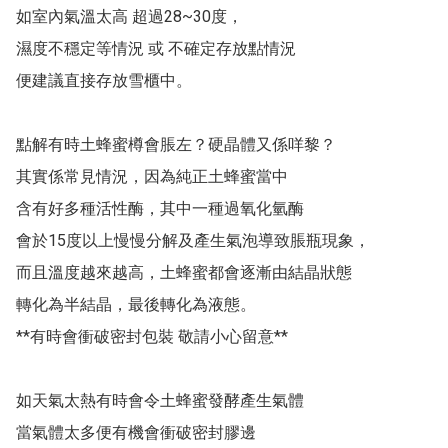
如室內氣溫太高 超過28~30度，

濕度不穩定等情況 或 不確定存放點情況

便建議直接存放雪櫃中。

點解有時土蜂蜜樽會脹左？硬晶體又係咩黎？

其實係常見情況，因為純正土蜂蜜當中

含有好多種活性酶，其中一種過氧化氫酶

會於15度以上慢慢分解及產生氣泡導致脹瓶現象，

而且溫度越來越高，土蜂蜜都會逐漸由結晶狀態

轉化為半結晶，最後轉化為液態。

**有時會衝破密封包裝 敬請小心留意**

如天氣太熱有時會令土蜂蜜發酵產生氣體

當氣體太多便有機會衝破密封膠邊
