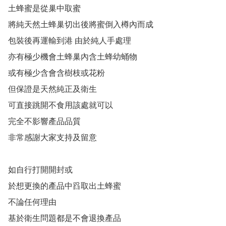
土蜂蜜是從巢中取蜜

將純天然土蜂巢切出後將蜜倒入樽內而成

包裝後再運輸到港 由於純人手處理

亦有極少機會土蜂巢內含土蜂幼蛹物

或有極少含會含樹枝或花粉

但保證是天然純正及衛生

可直接跳開不食用該處就可以

完全不影響產品品質

非常感謝大家支持及留意

如自行打開開封或

於想更換的產品中舀取出土蜂蜜 

不論任何理由

基於衛生問題都是不會退換產品
