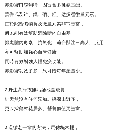
赤影蜜口感獨特，因富含多種氨基酸、

蕓香甙及鋅、鐵、硒、鎂、錳多種微量元素。

由於此蜜礦物質及微量元素非常豐富，

所以能有效幫助清除體內自由基，

排走體內毒素、抗氧化、適合關注三高人士服用，

亦可幫助加強心血管健康，

同時有效增強人體免疫功能。

赤影蜜功效多多，只可惜每年產量少。

2.野生高海拔無污染地區放養，

純天然沒有任何添加。採深山野花，

更以採藥材花居多。營養價值更豐富。

3.遵循老一輩的方法，用傳統木桶，
