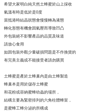
希望大家明白純天然土蜂蜜於山上採收

氣溫有時是低於是0度

當抵港時結晶狀態會慢慢轉為液態

轉化形態有機會因氣壓而導致凹凸

外包裝絕不影響產品的品質及味道

請放心食用

如因包裝外觀少量破損問題是不作換貨的

有完美主義或不能接受者請勿購買

土蜂蜜是產於土蜂巢內是由土蜂製造

蜂巢本是用於儲存土蜂蜜

和花粉或容納蜜蜂幼蟲的場所，

結構主要為緊密排列的六角柱體蜂室，

是蜜蜂工蜂分泌的所構成
