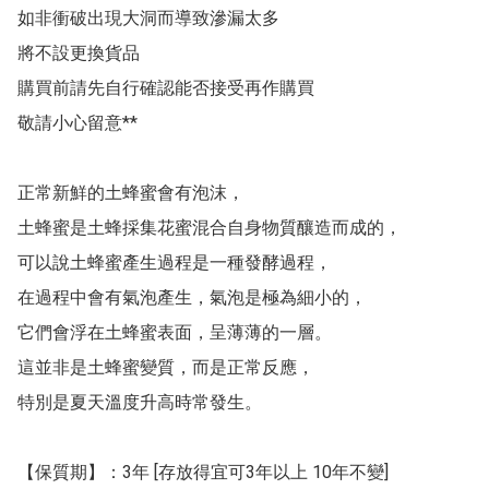
如非衝破出現大洞而導致滲漏太多

將不設更換貨品 

購買前請先自行確認能否接受再作購買

敬請小心留意**

正常新鮮的土蜂蜜會有泡沫，

土蜂蜜是土蜂採集花蜜混合自身物質釀造而成的，

可以說土蜂蜜產生過程是一種發酵過程，

在過程中會有氣泡產生，氣泡是極為細小的，

它們會浮在土蜂蜜表面，呈薄薄的一層。 

這並非是土蜂蜜變質，而是正常反應，

特別是夏天溫度升高時常發生。

【保質期】：3年 [存放得宜可3年以上 10年不變]
