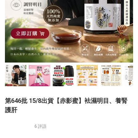
第646批 15/8出貨【赤影蜜】袪濕明目、養腎
護肝
6 評語