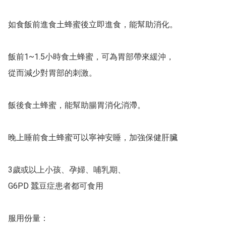
如食飯前進食土蜂蜜後立即進食，能幫助消化。

飯前1~1.5小時食土蜂蜜，可為胃部帶來緩沖，

從而減少對胃部的刺激。

飯後食土蜂蜜，能幫助腸胃消化消滯。

晚上睡前食土蜂蜜可以寧神安睡，加強保健肝臟

3歲或以上小孩、孕婦、哺乳期、

G6PD 蠶豆症患者都可食用

服用份量：
