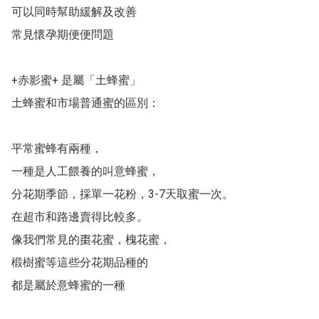
可以同時幫助緩解及改善

常見懷孕期便便問題

+赤影蜜+ 是屬「土蜂蜜」

土蜂蜜和市場普通蜜的區別：

平常蜜蜂有兩種，

一種是人工餵養的叫意蜂蜜，

分花期季節，採單一花粉，3-7天取蜜一次。

在超市和路邊賣得比較多。

像我們常見的棗花蜜，槐花蜜，

椴樹蜜等這些分花期品種的

都是屬於意蜂蜜的一種
