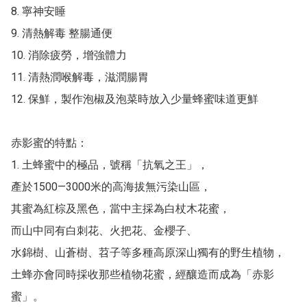
8. 寧神安睡

9. 清熱解毒 整腸通便

10. 消除疲勞，增強體力

11. 清熱潤喉解毒，滋潤腸胃

12. 保鮮，製作泡椒及泡菜時放入少量蜂蜜味道更鮮

赤影蜜的特點：

1. 土蜂蜜中的極品，號稱「抗氧之王」，

產於1500—3000米的高海拔無污染山區，

其蜜為紅棕及黑色，當中主採為白杖木花蜜，

而山中同有白刺花、火把花、金櫻子、

水錦樹、山蒼樹、苕子等多種高原深山獨有的野生植物，

土蜂亦會同時採收那些植物花蜜，經釀造而成為「赤影
蜜」。
