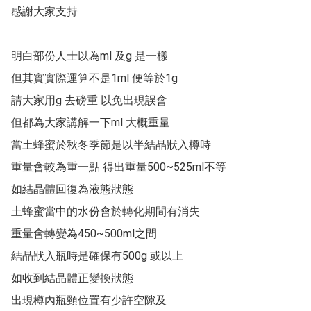
感謝大家支持 

明白部份人士以為ml 及g 是一樣

但其實實際運算不是1ml 便等於1g 

請大家用g 去磅重 以免出現誤會

但都為大家講解一下ml 大概重量

當土蜂蜜於秋冬季節是以半結晶狀入樽時

重量會較為重一點 得出重量500~525ml不等

如結晶體回復為液態狀態

土蜂蜜當中的水份會於轉化期間有消失

重量會轉變為450~500ml之間

結晶狀入瓶時是確保有500g 或以上

如收到結晶體正變換狀態

出現樽內瓶頸位置有少許空隙及
