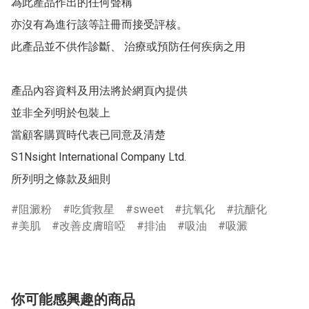
為此產品作出的任何聲稱 

亦沒有為進行該等註冊而接受評核。 

此產品並不供作診斷、 治療或預防任何疾病之用  

產品內容資料及用法將於網頁內提供 

並非全列明於包裝上 

當顧客購買時代表已同意及清楚 

S1Nsight International Company Ltd.

所列明之條款及細則
阻澱粉
吃貨救星
sweet
抗氧化
抗醣化
美肌
改善皮膚暗啞
排油
吸油
吸澱
你可能感興趣的商品