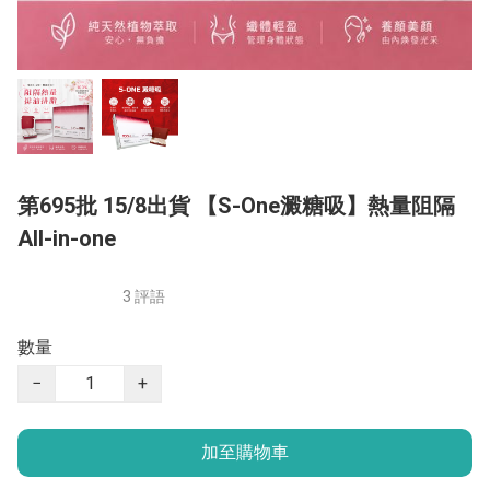
第695批 15/8出貨 【S-One澱糖吸】熱量阻隔
All-in-one
3 評語
數量
−
+
加至購物車