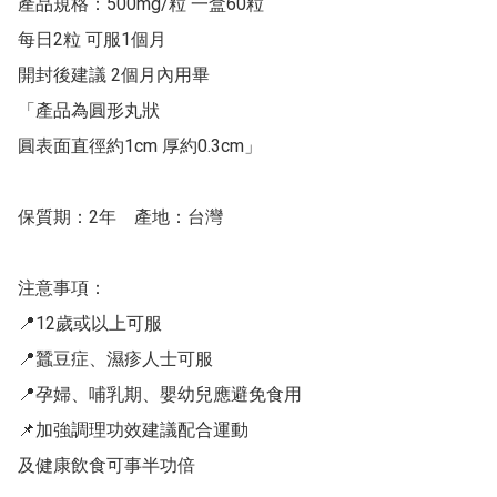
產品規格：500mg/粒 一盒60粒 

每日2粒 可服1個月

開封後建議 2個月內用畢

「產品為圓形丸狀 

圓表面直徑約1cm 厚約0.3cm」

保質期：2年    產地：台灣

注意事項：

📍12歲或以上可服

📍蠶豆症、濕疹人士可服

📍孕婦、哺乳期、嬰幼兒應避免食用

📌加強調理功效建議配合運動

及健康飲食可事半功倍
