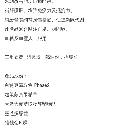
幫助改善脂肪囤積問題、

補肝護肝、增強免疫力及抵抗力、

補給營養調補身體基底、促進新陳代謝

此產品適合關注血脂、膽固醇、

血糖及血壓人士服用

三重支援 : 阻澱粉，隔油份，擋醣分

產品成份：

白腎豆萃取物 Phase2

超級藤黃果精華

天然大麥萃取物*轉醣麥* 

靈芝多醣體 

維他命B 群
