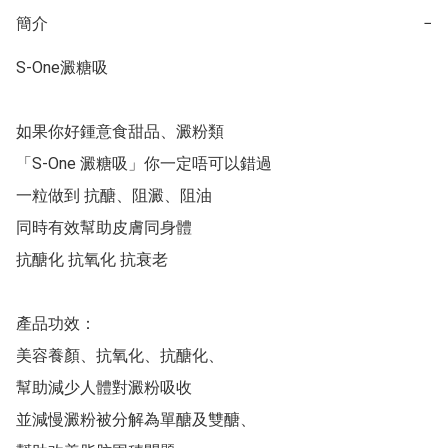
簡介
−
S-One澱糖吸

如果你好鍾意食甜品、澱粉類

「S-One 澱糖吸」你一定唔可以錯過

一粒做到 抗醣、阻澱、阻油

同時有效幫助皮膚同身體

抗醣化 抗氧化 抗衰老

產品功效：

美容養顏、抗氧化、抗醣化、

幫助減少人體對澱粉吸收

並減慢澱粉被分解為單醣及雙醣、
