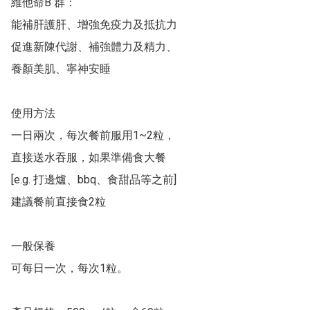
維他命B 群：

能補肝護肝、增強免疫力及抵抗力

促進新陳代謝、補強體力及精力、

養顏美肌、寧神安睡

使用方法

一日兩次，每次餐前服用1~2粒，

直接送水吞服，如果準備食大餐

[e.g. 打邊爐、bbq、食甜品等之前]

建議餐前直接食2粒

一般保養

可每日一次，每次1粒。
