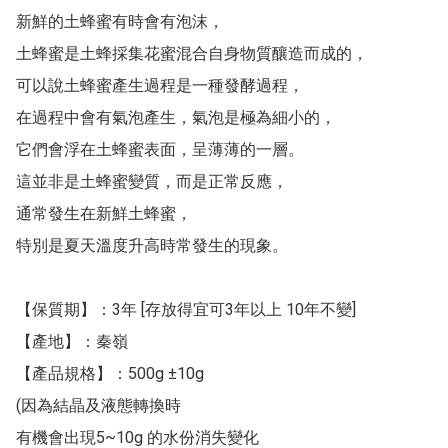
新鮮的土蜂蜜有時會有泡沫，

土蜂蜜是土蜂採集花蜜混合自身物質釀造而成的，

可以說土蜂蜜產生過程是一種發酵過程，

在過程中會有氣泡產生，氣泡是極為細小的，

它們會浮在土蜂蜜表面，呈薄薄的一層。 

這並非是土蜂蜜變質，而是正常反應，

通常發生在新鮮土蜂蜜，

特別是夏天溫度升高時常發生的現象。

【保質期】：3年 [存放得宜可3年以上 10年不變]

【產地】：秦嶺

【產品規格】：500g ±10g

(因為結晶及液態轉換時

有機會出現5~10g 的水份消失變化
