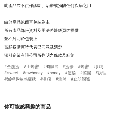
此產品並不供作診斷、治療或預防任何疾病之用

由於產品以簡單包裝為主

所有產品部份資料及用法將於網頁內提供

並不列明於包裝上

當顧客購買時代表已同意及清楚

獨引企業有限公司所列明之條款及細第
金龍蜜
土蜂蜜
調脾胃
蜜糖
蜂蜜
排毒
sweet
rawhoney
honey
便秘
整腸
調理
減輕鼻敏感症狀
鼻痕
潤肺
止咳潤喉
你可能感興趣的商品