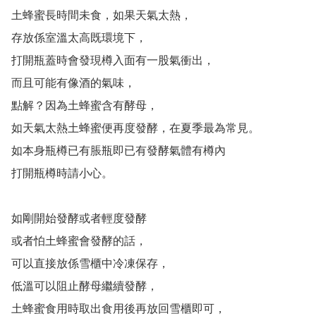
土蜂蜜長時間未食，如果天氣太熱，

存放係室溫太高既環境下，

打開瓶蓋時會發現樽入面有一股氣衝出，

而且可能有像酒的氣味，

點解？因為土蜂蜜含有酵母，

如天氣太熱土蜂蜜便再度發酵，在夏季最為常見。

如本身瓶樽已有脹瓶即已有發酵氣體有樽內

打開瓶樽時請小心。

如剛開始發酵或者輕度發酵

或者怕土蜂蜜會發酵的話，

可以直接放係雪櫃中冷凍保存，

低溫可以阻止酵母繼續發酵，

土蜂蜜食用時取出食用後再放回雪櫃即可，
