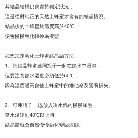
其結晶結構仍會處於穩定狀況，

這是絕對純正的天然土蜂蜜才會有的結晶情況。

結晶後的土蜂蜜於溫度高於40℃

便會慢慢融化轉換為液態

如想加速溶化土蜂蜜結晶融方法

1、把結晶蜂蜜連同瓶子一起在熱水中浸泡，

但要注意熱水溫度必須低於60℃，

因為溫度過高會使土蜂蜜中的維他命及營養損失。

2、可連瓶子一起,放入冷水鍋內慢慢加熱，

當水溫達到40℃以上時，

結晶體就會自然慢慢融化變回液態。
