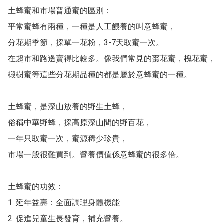
土蜂蜜和市場普通蜜的區別：

平常蜜蜂有兩種，一種是人工餵養的叫意蜂蜜，

分花期季節，採單一花粉，3-7天取蜜一次。

在超市和路邊賣得比較多。像我們常見的棗花蜜，槐花蜜，

椴樹蜜等這些分花期品種的都是屬於意蜂蜜的一種。

土蜂蜜，是深山放養的野生土蜂，

俗稱中華野蜂，採高原深山間的野百花，

一年只取蜜一次，蜜源稀少珍貴，

市場一般很難買到。營養價值係意蜂蜜的很多倍。

土蜂蜜的功效：

1. 延年益壽：全面調理身體機能

2. 促進兒童生長發育，補充營養。
