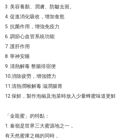
3. 美容養顏、潤膚、防皺去斑。

4. 促進消化吸收，增加食慾

5. 抗菌作用，增強免疫力

6. 調節心血管系統功能

7. 護肝作用

8. 寧神安睡

9. 清熱解毒 整腸排宿便

10.消除疲勞，增強體力

11.清熱潤喉解毒 滋潤腸胃

12.保鮮，製作泡椒及泡菜時放入少量蜂蜜味道更鮮

「金龍蜜」的特點：

1. 秦嶺是世界三大蜜源地之一，

有天然蜜庫之稱的同時，
