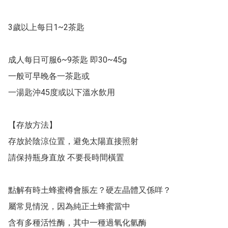
3歲以上每日1~2茶匙

成人每日可服6~9茶匙 即30~45g

一般可早晚各一茶匙或

一湯匙沖45度或以下溫水飲用

【存放方法】

存放於陰涼位置，避免太陽直接照射

請保持瓶身直放 不要長時間橫置

點解有時土蜂蜜樽會脹左？硬左晶體又係咩？

屬常見情況，因為純正土蜂蜜當中

含有多種活性酶，其中一種過氧化氫酶
