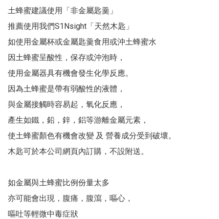
土蜂蜜建議使用「非金屬匙羹」

推薦使用我們S1Nsight「天然木匙」

如使用金屬杯或金屬匙羹食用或沖土蜂蜜水

因土蜂蜜呈酸性，保存或沖泡時，

使用金屬器具有機會發生化學反應。

因為土蜂蜜是帶有弱酸性的液體，

與金屬接觸時容易起，氧化反應，

產生如鐵，鉛，鋅，鋁等游離金屬元素，

使土蜂蜜顏色有機會改變 及 營養成分受到破壞。

木匙可於本公司網頁內訂購，不設附送。

如金屬與土蜂蜜比例份量太多

亦可能會出現，腹痛，腹瀉，嘔心，

嘔吐等輕微中毒症狀
