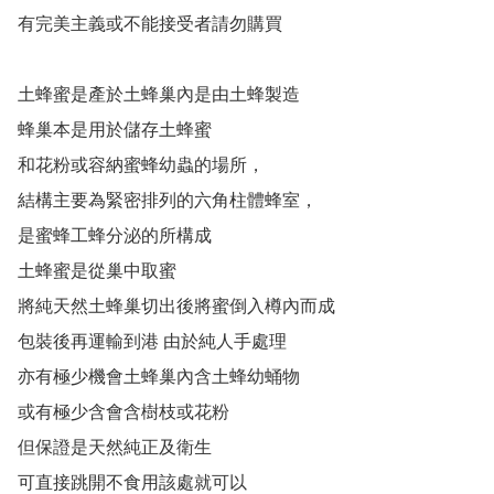
有完美主義或不能接受者請勿購買

土蜂蜜是產於土蜂巢內是由土蜂製造

蜂巢本是用於儲存土蜂蜜

和花粉或容納蜜蜂幼蟲的場所，

結構主要為緊密排列的六角柱體蜂室，

是蜜蜂工蜂分泌的所構成

土蜂蜜是從巢中取蜜

將純天然土蜂巢切出後將蜜倒入樽內而成

包裝後再運輸到港 由於純人手處理

亦有極少機會土蜂巢內含土蜂幼蛹物

或有極少含會含樹枝或花粉

但保證是天然純正及衛生

可直接跳開不食用該處就可以
