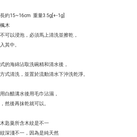
15~16cm  重量3.5g[+-1g]

楓木

不可以浸泡，必須馬上清洗並擦乾，

入其中。

式的海綿沾取洗碗精和清水後，

方式清洗，並置於流動清水下沖洗乾淨。

用白醋溝水後用毛巾沾濕，

，然後再抹乾就可以。

木匙羹所含木紋是不一

紋深淺不一，因為是純天然
