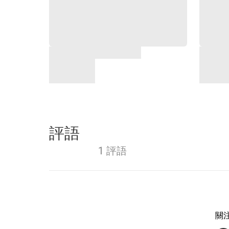
評語
1 評語
關