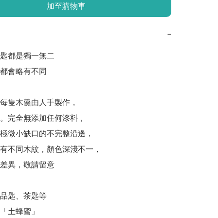
加至購物車
−
匙都是獨一無二

都會略有不同

每隻木羹由人手製作，

。完全無添加任何漆料，

極微小缺口的不完整沿邊，

有不同木紋，顏色深淺不一，

差異，敬請留意

品匙、茶匙等

「土蜂蜜」
