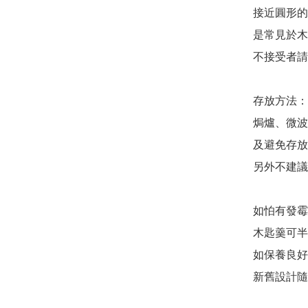
接近圓形的
是常見於木
不接受者請
存放方法：
焗爐、微波
及避免存放
另外不建議
如怕有發霉
木匙羹可半
如保養良好
新舊設計隨