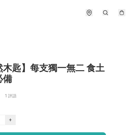
然木匙】每支獨一無二 食土
必備
1 評語
+