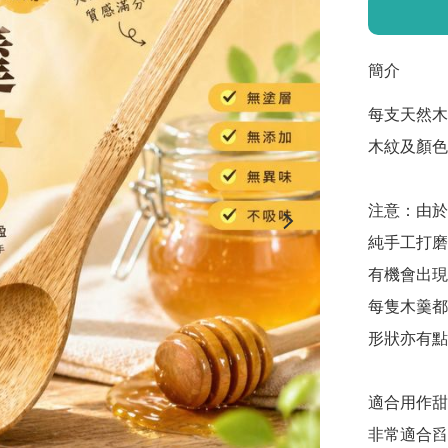
簡介
每支天然木
木紋及顏色
注意：由於
純手工打磨
有機會出現
每隻木羹都
形狀亦有點
適合用作甜
非常適合舀